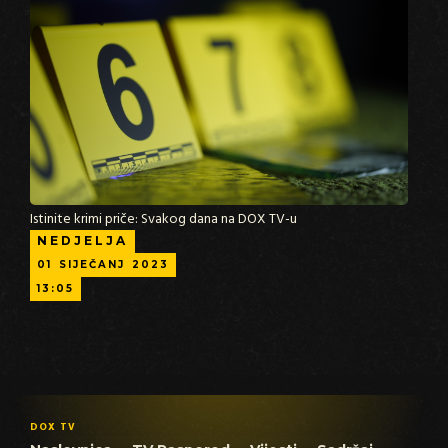
Istinite krimi priče: Svakog dana na DOX TV-u
NEDJELJA
01
SIJEČANJ
2023
13:05
DOX TV