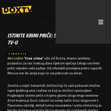
ISTINITE KRIMI PRIČE: SVAKOG DANA NA DOX
TV-U
SINOPSIS
Ako volite
‘true crime’
više od života, imamo savršenu
poslasticu za vas. Svakog dana tijekom siječnja čekaju vas krimi
priče vrijedne vaše pažnje. Od vrhunskih premijera preko napetih
filmova sve do serija koje će vas prikovati za ekran.
Zavirite u svijet šokantnih zločina koji će vam pokazati mračne
tajne ljudskog uma i načine na koji su zločinci zaustavljeni.
Pogledajte istinite priče u kojima glavnu ulogu imaju nesretne
žrtve kojima je život oduzet na svirep način. Kroz razgovore s
članovima obitelji, detektivima, novinarima i svima onima koji su
bili dio slučajeva saznajte što je dovelo do počinjenih zločina,