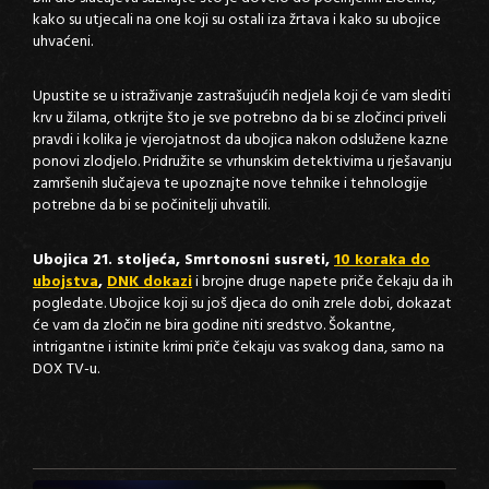
kako su utjecali na one koji su ostali iza žrtava i kako su ubojice
uhvaćeni.
Upustite se u istraživanje zastrašujućih nedjela koji će vam slediti
krv u žilama, otkrijte što je sve potrebno da bi se zločinci priveli
pravdi i kolika je vjerojatnost da ubojica nakon odslužene kazne
ponovi zlodjelo. Pridružite se vrhunskim detektivima u rješavanju
zamršenih slučajeva te upoznajte nove tehnike i tehnologije
potrebne da bi se počinitelji uhvatili.
Ubojica 21. stoljeća, Smrtonosni susreti,
10 koraka do
ubojstva
,
DNK dokazi
i brojne druge napete priče čekaju da ih
pogledate. Ubojice koji su još djeca do onih zrele dobi, dokazat
će vam da zločin ne bira godine niti sredstvo. Šokantne,
intrigantne i istinite krimi priče čekaju vas svakog dana, samo na
DOX TV-u.