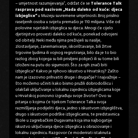
– umjetnost razumijevanja‟, održat će se
Tolerance Talk
rasprava pod nazivom „Nada daleko od kuće: djeca
izbjeglice“
u Muzeju suvremene umjetnosti. Broj prisilno
raseljenih osoba u svijetu premašio je 110 milijuna. Više od
polovine svjetskih izbjeglica su djeca. Mnogi će cijelo
djetinjstvo provesti daleko od kuće, ponekad odvojeni
od obitelji. Neki među njima preživjeli su nasilje,
zlostavljanje, zanemarivanje, iskorištavanje, bili žrtve
trgovine ljudima ili vojnog regrutiranja, bilo da je to bio
razlog zbog kojega su bili prisiljeni pobjeći ili su tome bili
izloženi na putu do sigurnosti. Što za njih znači biti
izbjeglica? Kakvo je njihovo iskustvo u Hrvatskoj? Zašto
nam je izazovno prihvatiti druge i drugačije? I najvažnije –
što možemo učiniti kako bismo pružili dobrodošlicu i
olakšali uključivanje u lokalnu zajednicu izbjeglicama koje
u Hrvatskoj ponovno izgrađuju svoje živote? Ovo su
pitanja o kojima će tijekom Tolerance Talka svoja
razmišljanja podijeliti djeca, jedno s iskustvom izbjeglištva,
drugo s iskustvom podrške izbjeglicama, te predstavnica
škole u zagrebačkim Dugavama koja ima najbogatije
iskustvo uključivanja djece izbjeglica u obrazovanje i
lokalnu zajednicu. Razgovor će moderirati istaknuta