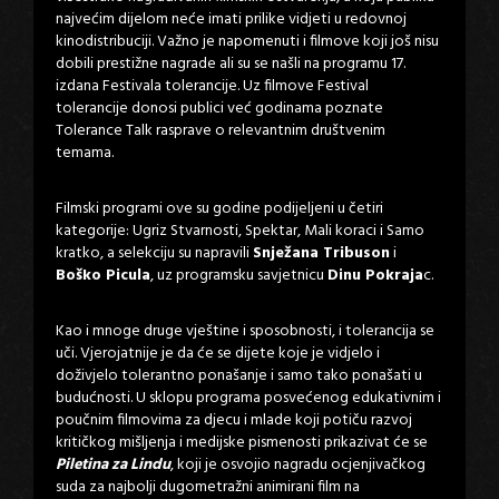
najvećim dijelom neće imati prilike vidjeti u redovnoj
kinodistribuciji. Važno je napomenuti i filmove koji još nisu
dobili prestižne nagrade ali su se našli na programu 17.
izdana Festivala tolerancije. Uz filmove Festival
tolerancije donosi publici već godinama poznate
Tolerance Talk rasprave o relevantnim društvenim
temama.
Filmski programi ove su godine podijeljeni u četiri
kategorije: Ugriz Stvarnosti, Spektar, Mali koraci i Samo
kratko, a selekciju su napravili
Snježana Tribuson
i
Boško Picula
, uz programsku savjetnicu
Dinu Pokraja
c.
Kao i mnoge druge vještine i sposobnosti, i tolerancija se
uči. Vjerojatnije je da će se dijete koje je vidjelo i
doživjelo tolerantno ponašanje i samo tako ponašati u
budućnosti. U sklopu programa posvećenog edukativnim i
poučnim filmovima za djecu i mlade koji potiču razvoj
kritičkog mišljenja i medijske pismenosti prikazivat će se
Piletina za Lindu
, koji je osvojio nagradu ocjenjivačkog
suda za najbolji dugometražni animirani film na