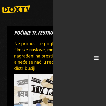
POČINJE 17. FESTIVAL TOLERANCIJE
Ne propustite pogledati vrhunske
filmske naslove, mnoge od kojih su
nagrađeni na prestižnim festivalima,
a neće se naći u redovitoj kino
distribuciji