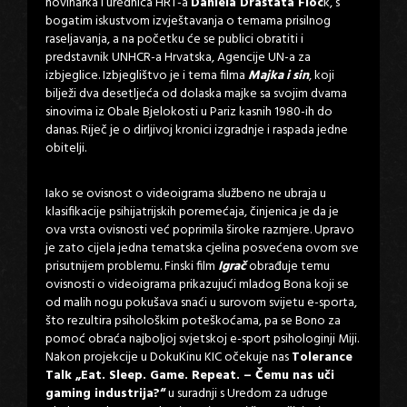
novinarka i urednica HRT-a
Daniela Draštata Floc
k, s
bogatim iskustvom izvještavanja o temama prisilnog
raseljavanja, a na početku će se publici obratiti i
predstavnik UNHCR-a Hrvatska, Agencije UN-a za
izbjeglice. Izbjeglištvo je i tema filma
Majka i sin
, koji
bilježi dva desetljeća od dolaska majke sa svojim dvama
sinovima iz Obale Bjelokosti u Pariz kasnih 1980-ih do
danas. Riječ je o dirljivoj kronici izgradnje i raspada jedne
obitelji.
Iako se ovisnost o videoigrama službeno ne ubraja u
klasifikacije psihijatrijskih poremećaja, činjenica je da je
ova vrsta ovisnosti već poprimila široke razmjere. Upravo
je zato cijela jedna tematska cjelina posvećena ovom sve
prisutnijem problemu. Finski film
Igrač
obrađuje temu
ovisnosti o videoigrama prikazujući mladog Bona koji se
od malih nogu pokušava snaći u surovom svijetu e-sporta,
što rezultira psihološkim poteškoćama, pa se Bono za
pomoć obraća najboljoj svjetskoj e-sport psihologinji Miji.
Nakon projekcije u DokuKinu KIC očekuje nas
Tolerance
Talk „Eat. Sleep. Game. Repeat. – Čemu nas uči
gaming industrija?“
u suradnji s Uredom za udruge