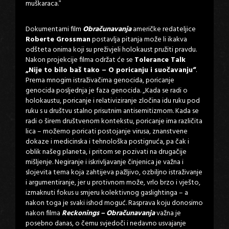
muškaraca.‟
Dokumentarni film
Obračunavanja
američke redateljice
Roberte Grossman
postavlja pitanja može li ikakva
odšteta onima koji su preživjeli holokaust pružiti pravdu.
Nakon projekcije filma održat će se
Tolerance Talk
„Nije to bilo baš tako – O poricanju i suočavanju“
.
Prema mnogim istraživačima genocida, poricanje
genocida posljednja je faza genocida. „Kada se radi o
holokaustu, poricanje i relativiziranje zločina idu ruku pod
ruku s u društvu stalno prisutnim antisemitizmom. Kada se
radi o širem društvenom kontekstu, poricanje ima različita
lica – možemo poricati postojanje virusa, znanstvene
dokaze i medicinska i tehnološka postignuća, pa čak i
oblik našeg planeta, i pritom se pozivati na drugačije
mišljenje. Negiranje i iskrivljavanje činjenica je važna i
slojevita tema koja zahtijeva pažljivo, ozbiljno istraživanje
i argumentiranje, jer u protivnom može, vrlo brzo i vješto,
izmaknuti fokus u smjeru kolektivnog gaslightinga – a
nakon toga je svaki ishod moguć. Rasprava koju donosimo
nakon filma
Reckonings – Obračunavanja
važna je
posebno danas, o čemu svjedoči i nedavno usvajanje