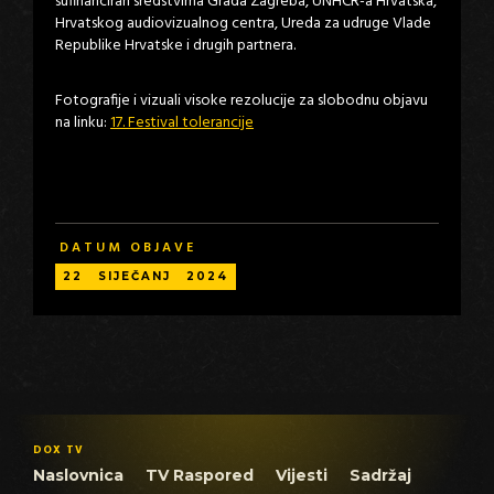
sufinanciran sredstvima Grada Zagreba, UNHCR-a Hrvatska,
Hrvatskog audiovizualnog centra, Ureda za udruge Vlade
Republike Hrvatske i drugih partnera.
Fotografije i vizuali visoke rezolucije za slobodnu objavu
na linku:
17. Festival tolerancije
DATUM OBJAVE
22
SIJEČANJ
2024
DOX TV
Naslovnica
TV Raspored
Vijesti
Sadržaj