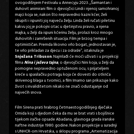
ovogodišnjem Festivalu u Annecyju 2023. „Šarmantan i
duhovit animirani film o djevojčici Lindi i njenoj samohranoj
majci koja se, nakon što nepravedno kazni kćer, želi
iskupiti i ispuniti joj najveću želju. Linda želi ručati piletinu
kakvu joj je pokojni otac u djetinjstvu pravio, a njena
majka, u želji da ispuni kćerinu želju, prolazi kroz mnogo
duhovitih i zamršenih situacija. Film je brzog tempa i
optimističan. Premda likovno vrlo bogat, jednostavan je,
te vrlo prikladan za djecu i za odrasle‟, istaknula je
Snježana Tribuson
. Najmlađi će moći uživati i u projekciji
filma
Nina i ježeva tajna
, o djevojčici Nini koja, u želji da
pomogne nepravedno optuženom ocu, s prijateljem
kreće u spasilačku potragu koja će dovesti do otkrića
skrivenog blaga u tvornici, a film Imamo san prikazuje kako
život s invaliditetom nikako ne znači odustajanje od
najvećih snova.
Film Sirena prati hrabrog četrnaestogodišnjeg dječaka
Omida koji s djedom čeka da mu se brat vrati s bojišnice
tijekom iračke opsade Abadana, glavnoga grada iranske
naftne industrije 1980. godine. Nakon projekcije u suradnji
s UNHCR-om Hrvatska, u sklopu programa „Artematizacija