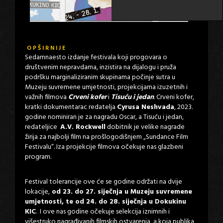
OPŠIRNIJE
Sedamnaesto izdanje festivala koji progovara o
društvenim nepravdama, inzistira na dijalogu i pruža
podršku marginaliziranim skupinama počinje sutra u
Muzeju suvremene umjetnosti, projekcijama izuzetnih i
važnih filmova
Crveni kofer
i
Tisuću i jedan
. Crveni kofer,
kratki dokumentarac redatelja
Cyrusa Neshvada
, 2023.
godine nominiran je za nagradu Oscar, a Tisuću i jedan,
redateljice
A.V. Rockwell
dobitnik je velike nagrade
žirija za najbolji film na prošlogodišnjem „Sundance Film
Festivalu“. Iza projekcije filmova očekuje nas glazbeni
program.
Festival tolerancije ove će se godine održati na dvije
lokacije,
od 23. do 27. siječnja u Muzeju suvremene
umjetnosti, te od 24. do 28. siječnja u Dokukinu
KIC
. I ove nas godine očekuje selekcija iznimnih i
višestruko nagrađivanih filmskih ostvarenja, a koja publika