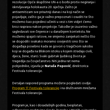
rezolucije Opće skupštine UN-a o borbi protiv negiranja i
iskrivljavanja holokausta 20. siječnja. Zašto je
antisemitizam sve prisutniji danas i na koji način se
pojavljuje, zašto ga je važno prepoznati i osuditi te što
možemo kao pojedinci učiniti u vezi s tim vidjet ćemo
kroz raspravu nakon projekcije. Također je izuzetno važno
sagledavati sve činjenice i u današnjem kontekstu. Ne
možemo spajati ratove, ne smijemo zanijekati nešto što
se dogodili i svakako moramo osvijestiti ono što se
događaja posebno kada se govori o tragičnom sukobu
koji se događa na Bliskom istoku u kojem stradaju civili,
djeca, žene, starci. Svaki gubitak ljudskog života je
tragedija za čovječanstvo. Niti jedna rat nema
pobjednike, izjavila je
Nataša Popović
, direktorica
Festivala tolerancije.
Detaljan raspored programa možete pogledati ovdje:
Program 17. Festivala tolerancije
i na društvenim mrežama
Festivala tolerancije.
Program je, kao i dosadašnjih godina, besplatan,