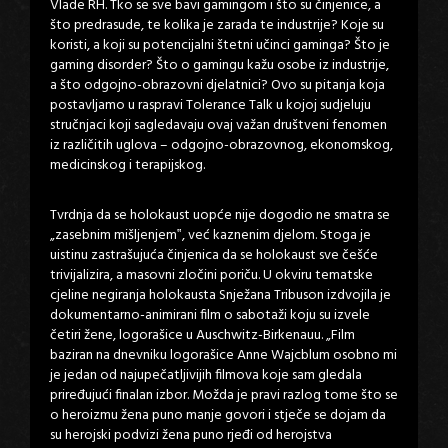
Vlade RH. Tko se sve bavi gamingom i što su činjenice, a
što predrasude, te kolika je zarada te industrije? Koje su
koristi, a koji su potencijalni štetni učinci gaminga? Što je
gaming disorder? Što o gamingu kažu osobe iz industrije,
a što odgojno-obrazovni djelatnici? Ovo su pitanja koja
postavljamo u raspravi Tolerance Talk u kojoj sudjeluju
stručnjaci koji sagledavaju ovaj važan društveni fenomen
iz različitih uglova – odgojno-obrazovnog, ekonomskog,
medicinskog i terapijskog.
Tvrdnja da se holokaust uopće nije dogodio ne smatra se
„zasebnim mišljenjem‟, već kaznenim djelom. Stoga je
uistinu zastrašujuća činjenica da se holokaust sve češće
trivijalizira, a masovni zločini poriču. U okviru tematske
cjeline negiranja holokausta Snježana Tribuson izdvojila je
dokumentarno-animirani film o sabotaži koju su izvele
četiri žene, logorašice u Auschwitz-Birkenauu. „Film
baziran na dnevniku logorašice Anne Wajcblum osobno mi
je jedan od najupečatljivijih filmova koje sam gledala
priređujući finalan izbor. Možda je pravi razlog tome što se
o heroizmu žena puno manje govori i stječe se dojam da
su herojski podvizi žena puno rjeđi od herojstva