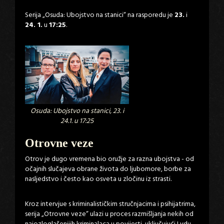
Serija „Osuda: Ubojstvo na stanici“ na rasporedu je
23.
i
24. 1.
u
17:25
.
Osuda: Ubojstvo na stanici, 23. i
24.1. u 17:25
Otrovne veze
Otrov je dugo vremena bio oružje za razna ubojstva - od
očajnih slučajeva obrane života do ljubomore, borbe za
nasljedstvo i često kao osveta u zločinu iz strasti.
Kroz intervjue s kriminalističkim stručnjacima i psihijatrima,
serija „Otrovne veze“ ulazi u proces razmišljanja nekih od