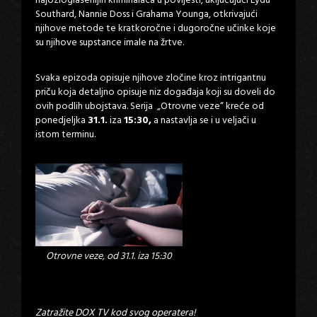
najozloglašenijih kriminalaca u povijesti, uključujući Lydu
Southard, Nannie Doss i Grahama Younga, otkrivajući
njihove metode te kratkoročne i dugoročne učinke koje
su njihove supstance imale na žrtve.
Svaka epizoda opisuje njihove zločine kroz intrigantnu
priču koja detaljno opisuje niz događaja koji su doveli do
ovih podlih ubojstava. Serija „Otrovne veze“ kreće od
ponedjeljka
31.1.
iza
15:30,
a nastavlja se i u veljači u
istom terminu.
Otrovne veze, od 31.1. iza 15:30
Zatražite DOX TV kod svog operatera!