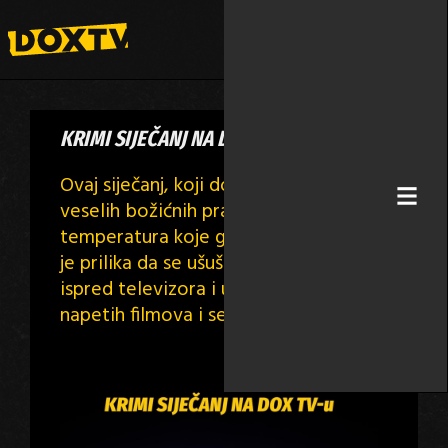
KRIMI SIJEČANJ NA DOX TV-U
Ovaj siječanj, koji dolazi nakon
veselih božićnih praznika i niskih
temperatura koje ga prate, idealna
je prilika da se ušuškate na kauču,
ispred televizora i uživate u gledanju
napetih filmova i serija.