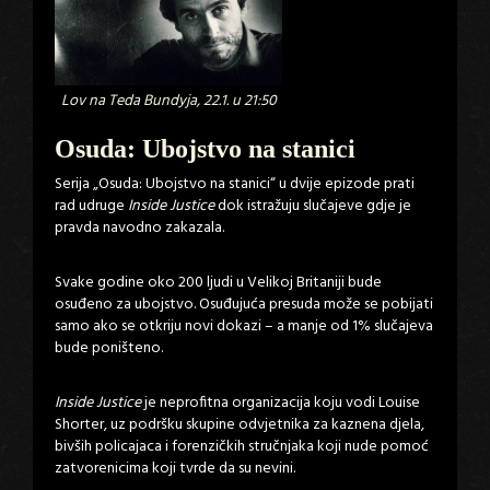
Lov na Teda Bundyja, 22.1. u 21:50
Osuda: Ubojstvo na stanici
Serija „Osuda: Ubojstvo na stanici“ u dvije epizode prati
rad udruge
Inside Justice
dok istražuju slučajeve gdje je
pravda navodno zakazala.
Svake godine oko 200 ljudi u Velikoj Britaniji bude
osuđeno za ubojstvo. Osuđujuća presuda može se pobijati
samo ako se otkriju novi dokazi – a manje od 1% slučajeva
bude poništeno.
Inside Justice
je neprofitna organizacija koju vodi Louise
Shorter, uz podršku skupine odvjetnika za kaznena djela,
bivših policajaca i forenzičkih stručnjaka koji nude pomoć
zatvorenicima koji tvrde da su nevini.