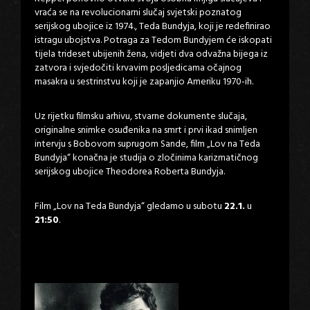
vraća se na revolucionarni slučaj svjetski poznatog
serijskog ubojice iz 1974., Teda Bundyja, koji je redefinirao
istragu ubojstva. Potraga za Tedom Bundyjem će iskopati
tijela trideset ubijenih žena, vidjeti dva odvažna bijega iz
zatvora i svjedočiti krvavim posljedicama očajnog
masakra u sestrinstvu koji je zapanjio Ameriku 1970-ih.
Uz rijetku filmsku arhivu, stvarne dokumente slučaja,
originalne snimke osuđenika na smrt i prvi ikad snimljen
intervju s Bobovom suprugom Sande, film „Lov na Teda
Bundyja“ konačna je studija o zločinima karizmatičnog
serijskog ubojice Theodorea Roberta Bundyja.
Film „Lov na Teda Bundyja“ gledamo u subotu
22.1.
u
21:50
.