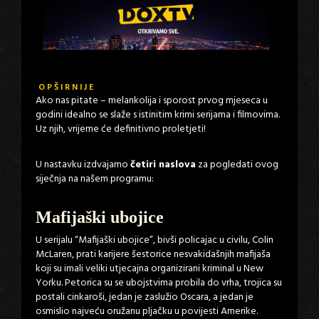
OPŠIRNIJE
Ako nas pitate – melankolija i sporost prvog mjeseca u
godini idealno se slaže s istinitim krimi serijama i filmovima.
Uz njih, vrijeme će definitivno proletjeti!
U nastavku izdvajamo
četiri naslova
za pogledati ovog
siječnja na našem programu:
Mafijaški ubojice
U serijalu “Mafijaški ubojice”, bivši policajac u civilu, Colin
McLaren, prati karijere šestorice nesvakidašnjih mafijaša
koji su imali veliki utjecajna organizirani kriminal u New
Yorku. Petorica su se ubojstvima probila do vrha, trojica su
postali cinkaroši, jedan je zaslužio Oscara, a jedan je
osmislio najveću oružanu pljačku u povijesti Amerike.