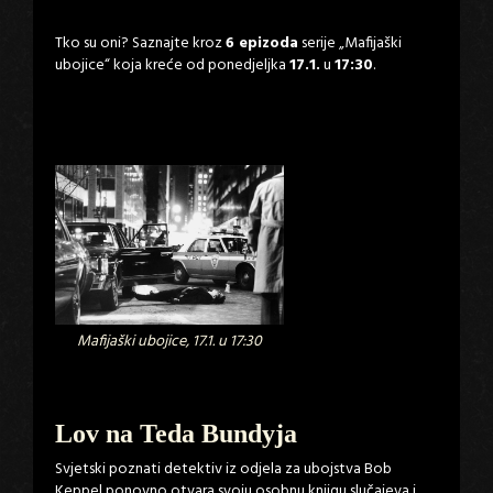
Tko su oni? Saznajte kroz
6 epizoda
serije „Mafijaški
ubojice“ koja kreće od ponedjeljka
17.1.
u
17:30
.
Mafijaški ubojice, 17.1. u 17:30
Lov na Teda Bundyja
Svjetski poznati detektiv iz odjela za ubojstva Bob
Keppel ponovno otvara svoju osobnu knjigu slučajeva i