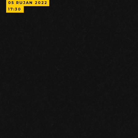
05
RUJAN
2022
17:30