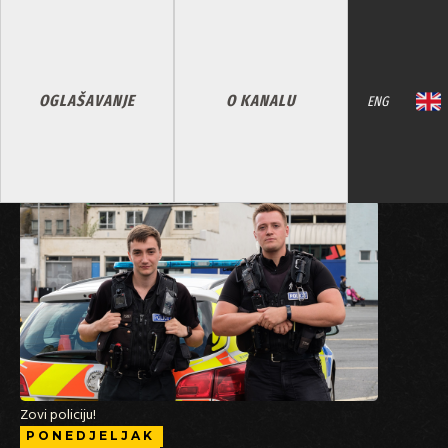
OGLAŠAVANJE
O KANALU
ENG
Zovi policiju!
PONEDJELJAK