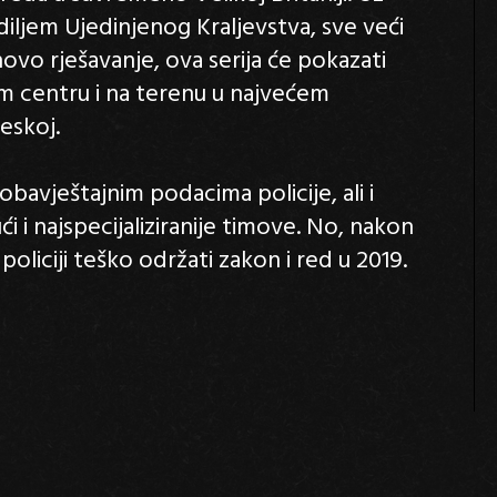
 diljem Ujedinjenog Kraljevstva, sve veći
ihovo rješavanje, ova serija će pokazati
m centru i na terenu u najvećem
eskoj.
 obavještajnim podacima policije, ali i
ući i najspecijaliziranije timove. No, nakon
policiji teško održati zakon i red u 2019.