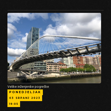
Velike inženjerske pogreške
PONEDJELJAK
03
SRPANJ
2023
19:05