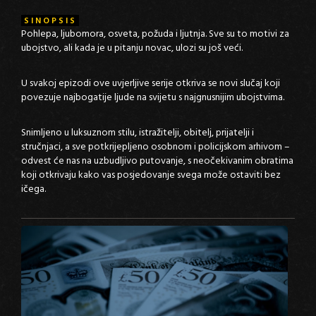
SINOPSIS
Pohlepa, ljubomora, osveta, požuda i ljutnja. Sve su to motivi za
ubojstvo, ali kada je u pitanju novac, ulozi su još veći.
U svakoj epizodi ove uvjerljive serije otkriva se novi slučaj koji
povezuje najbogatije ljude na svijetu s najgnusnijim ubojstvima.
Snimljeno u luksuznom stilu, istražitelji, obitelj, prijatelji i
stručnjaci, a sve potkrijepljeno osobnom i policijskom arhivom –
odvest će nas na uzbudljivo putovanje, s neočekivanim obratima
koji otkrivaju kako vas posjedovanje svega može ostaviti bez
ičega.