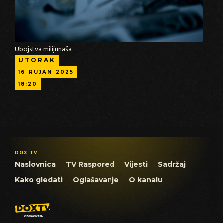
Ubojstva milijunaša
UTORAK
16
RUJAN
2025
18:20
DOX TV
Naslovnica
TV Raspored
Vijesti
Sadržaj
Kako gledati
Oglašavanje
O kanalu