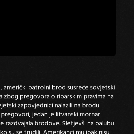
 američki patrolni brod susreće sovjetski
va zbog pregovora o ribarskim pravima na
vjetski zapovjednici nalazili na brodu
 pregovori, jedan je litvanski mornar
e razdvajala brodove. Sletjevši na palubu
ako su se trudili, Amerikanci mu ipak nisu