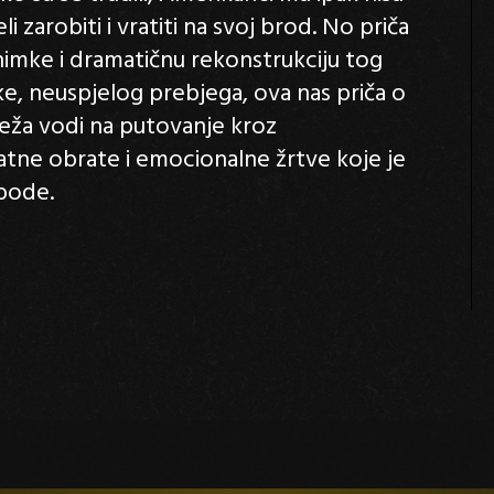
li zarobiti i vratiti na svoj brod. No priča
snimke i dramatičnu rekonstrukciju tog
, neuspjelog prebjega, ova nas priča o
eža vodi na putovanje kroz
jatne obrate i emocionalne žrtve koje je
obode.