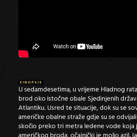
SINOPSIS
U sedamdesetima, u vrijeme Hladnog rata,
brod oko istočne obale Sjedinjenih drža
Atlantiku. Usred te situacije, dok su se so
američke obalne straže gdje su se odvijali
skočio preko tri metra ledene vode koja j
američkog broda, očajnički je molio azil. I