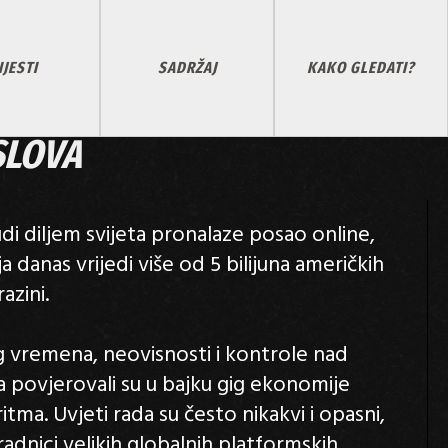
IJESTI
SADRŽAJ
KAKO GLEDATI?
SLOVA
udi diljem svijeta pronalaze posao online,
danas vrijedi više od 5 bilijuna američkih
azini.
 vremena, neovisnosti i kontrole nad
 povjerovali su u bajku gig ekonomije
ritma. Uvjeti rada su često nikakvi i opasni,
adnici velikih globalnih platformskih