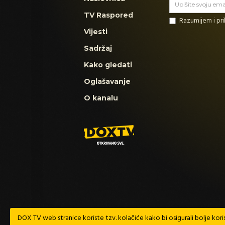
TV Raspored
Razumijem i p
Vijesti
Sadržaj
Kako gledati
Oglašavanje
O kanalu
DOX TV web stranice koriste tzv. kolačiće kako bi osigurali bolje koris