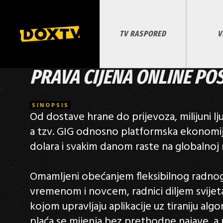
TV RASPORED
V
PRAVA CIJENA ONLINE PO
SINOPSIS
Od dostave hrane do prijevoza, milijuni lj
a tzv. GIG odnosno platformska ekonomija 
dolara i svakim danom raste na globalnoj r
Omamljeni obećanjem fleksibilnog radnog
vremenom i novcem, radnici diljem svijeta
kojom upravljaju aplikacije uz tiraniju algo
plaća se mijenja bez prethodne najave, a r