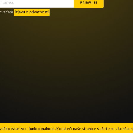
rihvaćam
izjavu o privatnosti
.
ničko iskustvo i funkcionalnost. Koristeći naše stranice slažete se s korište