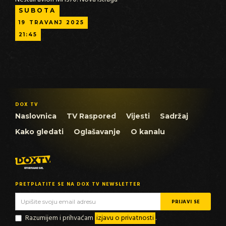
SUBOTA
19
TRAVANJ
2025
21:45
DOX TV
Naslovnica
TV Raspored
Vijesti
Sadržaj
Kako gledati
Oglašavanje
O kanalu
PRETPLATITE SE NA DOX TV NEWSLETTER
Razumijem i prihvaćam
izjavu o privatnosti
.