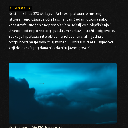
SINOPSIS
Nestanak leta 370 Malaysia Airlinesa potpuni je misterij,
istovremeno užasavajući i fascinantan. Sedam godina nakon
katastrofe, suočen s nepostojanjem uvjerljivog objašnjenja i
strahom od nepoznatog, ljudski um nastavlja tražiti odgovore.
Svaka je hipoteza intelektualno relevantna, ali nijedna u
potpunosti ne rješava ovaj misterij. U istrazi sudjeluju svjedoci
koji do današnjeg dana nikada nisu javno govorili.
Nestali avion MH370: Nova istraga