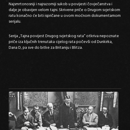
Najsmrtonosniji i najrazorniji sukob u povijesti čovječanstva i
dalje je obavijen velom tajni. Skrivene priče o Drugom svjetskom
ratu konačno će biti ispričane u ovom moćnom dokumentarnom
serijalu.
Serija „Tajna povijest Drugog svjetskog rata“ otkriva nepoznate
priče iza ključnih trenutaka cijelog rata počevši od Dunkirka,
Dana D, pa sve do bitke za Britaniju i Blitza.