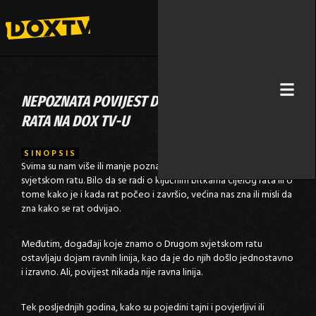
NEPOZNATA POVIJEST DRUGOG SVJETSKOG
RATA NA DOX TV-U
SINOPSIS
Svima su nam više ili manje poznate činjenice o Drugom
svjetskom ratu. Bilo da se radi o ključnim bitkama cijelog rata ili o
tome kako je i kada rat počeo i završio, većina nas zna ili misli da
zna kako se rat odvijao.
Međutim, događaji koje znamo o Drugom svjetskom ratu
ostavljaju dojam ravnih linija, kao da je do njih došlo jednostavno
i izravno. Ali, povijest nikada nije ravna linija.
Tek posljednjih godina, kako su pojedini tajni i povjerljivi ili