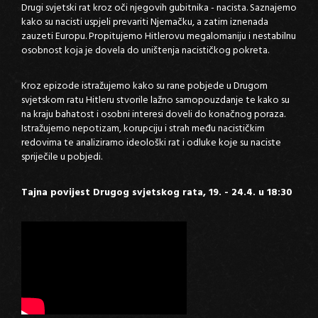
Drugi svjetski rat kroz oči njegovih gubitnika - nacista. Saznajemo
kako su nacisti uspjeli prevariti Njemačku, a zatim iznenada
zauzeti Europu. Propitujemo Hitlerovu megalomaniju i nestabilnu
osobnost koja je dovela do uništenja nacističkog pokreta.
Kroz epizode istražujemo kako su rane pobjede u Drugom
svjetskom ratu Hitleru stvorile lažno samopouzdanje te kako su
na kraju bahatost i osobni interesi doveli do konačnog poraza.
Istražujemo nepotizam, korupciju i strah među nacističkim
redovima te analiziramo ideološki rat i odluke koje su naciste
spriječile u pobjedi.
Tajna povijest Drugog svjetskog rata, 19. - 24.4. u 18:30