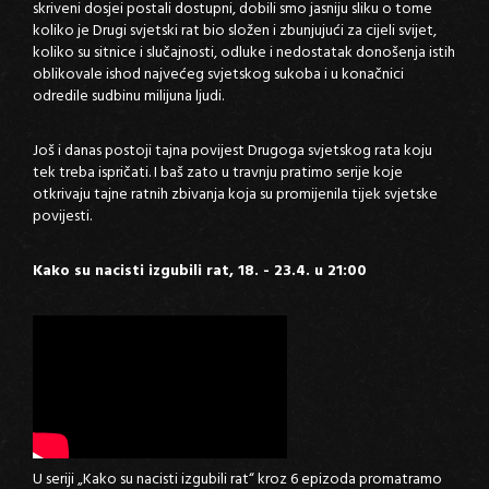
skriveni dosjei postali dostupni, dobili smo jasniju sliku o tome
koliko je Drugi svjetski rat bio složen i zbunjujući za cijeli svijet,
koliko su sitnice i slučajnosti, odluke i nedostatak donošenja istih
oblikovale ishod najvećeg svjetskog sukoba i u konačnici
odredile sudbinu milijuna ljudi.
Još i danas postoji tajna povijest Drugoga svjetskog rata koju
tek treba ispričati. I baš zato u travnju pratimo serije koje
otkrivaju tajne ratnih zbivanja koja su promijenila tijek svjetske
povijesti.
Kako su nacisti izgubili rat, 18. - 23.4. u 21:00
U seriji „Kako su nacisti izgubili rat“ kroz 6 epizoda promatramo