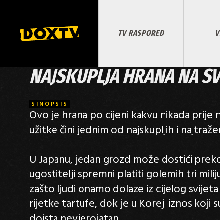
TV RASPORED
V
NAJSKUPLJA HRANA NA SV
SINOPSIS
Ovo je hrana po cijeni kakvu nikada prije ni
užitke čini jednim od najskupljih i najtražen
U Japanu, jedan grozd može dostići preko 
ugostitelji spremni platiti golemih tri milij
zašto ljudi onamo dolaze iz cijelog svijeta k
rijetke tartufe, dok je u Koreji iznos koji
doista nevjerojatan.