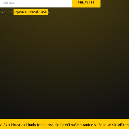
rihvaćam
izjavu o privatnosti
.
ničko iskustvo i funkcionalnost. Koristeći naše stranice slažete se s korište