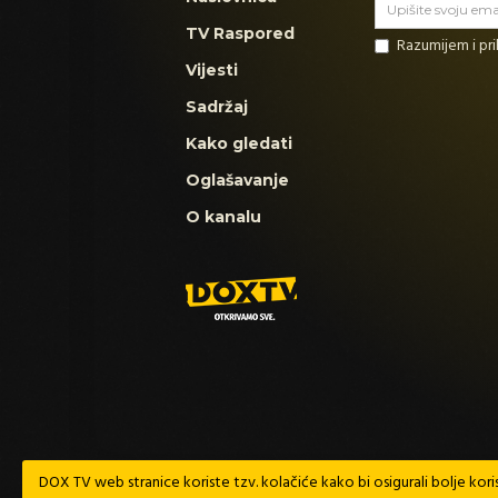
TV Raspored
Razumijem i p
Vijesti
Sadržaj
Kako gledati
Oglašavanje
O kanalu
DOX TV web stranice koriste tzv. kolačiće kako bi osigurali bolje koris