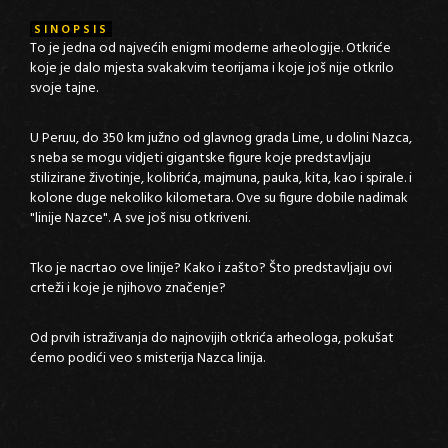
SINOPSIS
To je jedna od najvećih enigmi moderne arheologije. Otkriće
koje je dalo mjesta svakakvim teorijama i koje još nije otkrilo
svoje tajne.
U Peruu, do 350 km južno od glavnog grada Lime, u dolini Nazca,
s neba se mogu vidjeti gigantske figure koje predstavljaju
stilizirane životinje, kolibrića, majmuna, pauka, kita, kao i spirale. i
kolone duge nekoliko kilometara. Ove su figure dobile nadimak
"linije Nazce". A sve još nisu otkriveni.
Tko je nacrtao ove linije? Kako i zašto? Što predstavljaju ovi
crteži i koje je njihovo značenje?
Od prvih istraživanja do najnovijih otkrića arheologa, pokušat
ćemo podići veo s misterija Nazca linija.