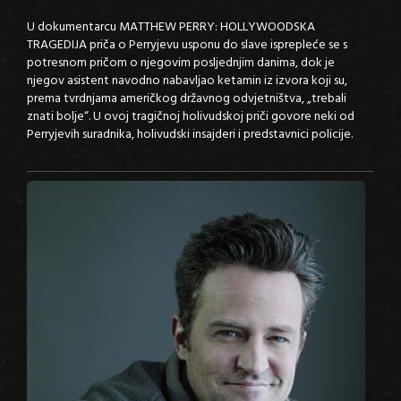
U dokumentarcu MATTHEW PERRY: HOLLYWOODSKA
TRAGEDIJA priča o Perryjevu usponu do slave isprepleće se s
potresnom pričom o njegovim posljednjim danima, dok je
njegov asistent navodno nabavljao ketamin iz izvora koji su,
prema tvrdnjama američkog državnog odvjetništva, „trebali
znati bolje“. U ovoj tragičnoj holivudskoj priči govore neki od
Perryjevih suradnika, holivudski insajderi i predstavnici policije.