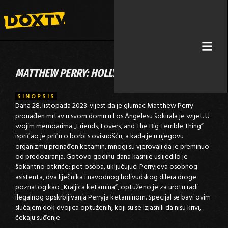
MATTHEW PERRY: HOLLYWOODSKA TRAGEDIJA
SINOPSIS
Dana 28. listopada 2023. vijest da je glumac Matthew Perry
pronađen mrtav u svom domu u Los Angelesu šokirala je svijet. U
svojim memoarima „Friends, Lovers, and The Big Terrible Thing“
ispričao je priču o borbi s ovisnošću, a kada je u njegovu
organizmu pronađen ketamin, mnogi su vjerovali da je preminuo
od predoziranja. Gotovo godinu dana kasnije uslijedilo je
šokantno otkriće: pet osoba, uključujući Perryjeva osobnog
asistenta, dva liječnika i navodnog holivudskog dilera droge
poznatog kao „Kraljica ketamina“, optuženo je za urotu radi
ilegalnog opskrbljivanja Perryja ketaminom. Specijal se bavi ovim
slučajem dok dvojica optuženih, koji su se izjasnili da nisu krivi,
čekaju suđenje.