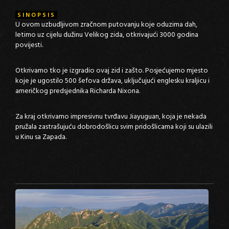
SINOPSIS
U ovom uzbudljivom zračnom putovanju koje oduzima dah,
letimo uz cijelu dužinu Velikog zida, otkrivajući 3000 godina
povijesti.
Otkrivamo tko je izgradio ovaj zid i zašto. Posjećujemo mjesto
koje je ugostilo 500 šefova država, uključujući englesku kraljicu i
američkog predsjednika Richarda Nixona.
Za kraj otkrivamo impresivnu tvrđavu Jiayuguan, koja je nekada
pružala zastrašujuću dobrodošlicu svim pridošlicama koji su ulazili
u Kinu sa Zapada.