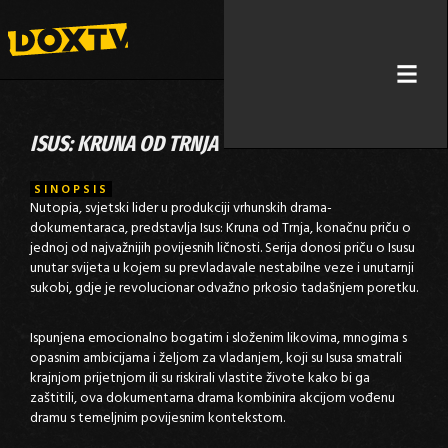
ISUS: KRUNA OD TRNJA
SINOPSIS
Nutopia, svjetski lider u produkciji vrhunskih drama-
dokumentaraca, predstavlja Isus: Kruna od Trnja, konačnu priču o
jednoj od najvažnijih povijesnih ličnosti. Serija donosi priču o Isusu
unutar svijeta u kojem su prevladavale nestabilne veze i unutarnji
sukobi, gdje je revolucionar odvažno prkosio tadašnjem poretku.
Ispunjena emocionalno bogatim i složenim likovima, mnogima s
opasnim ambicijama i željom za vladanjem, koji su Isusa smatrali
krajnjom prijetnjom ili su riskirali vlastite živote kako bi ga
zaštitili, ova dokumentarna drama kombinira akcijom vođenu
dramu s temeljnim povijesnim kontekstom.