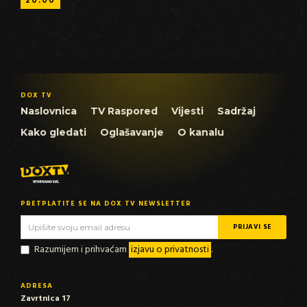
20:00
DOX TV
Naslovnica
TV Raspored
Vijesti
Sadržaj
Kako gledati
Oglašavanje
O kanalu
PRETPLATITE SE NA DOX TV NEWSLETTER
Razumijem i prihvaćam
izjavu o privatnosti
.
ADRESA
Zavrtnica 17