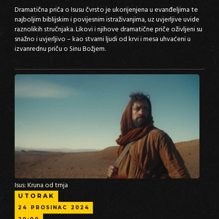
Dramatična priča o Isusu čvrsto je ukorijenjena u evanđeljima te
najboljim biblijskim i povijesnim istraživanjima, uz uvjerljive uvide
raznolikih stručnjaka. Likovi i njihove dramatične priče oživljeni su
snažno i uvjerljivo – kao stvarni ljudi od krvi i mesa uhvaćeni u
izvanrednu priču o Sinu Božjem.
Isus: Kruna od trnja
UTORAK
24
PROSINAC
2024