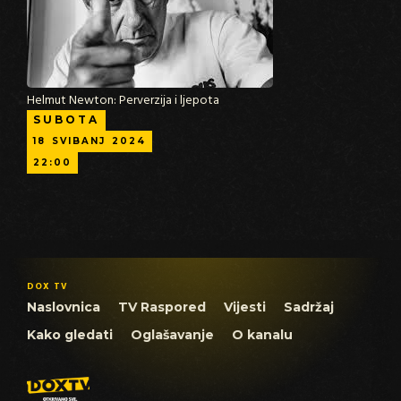
Helmut Newton: Perverzija i ljepota
SUBOTA
18
SVIBANJ
2024
22:00
DOX TV
Naslovnica
TV Raspored
Vijesti
Sadržaj
Kako gledati
Oglašavanje
O kanalu