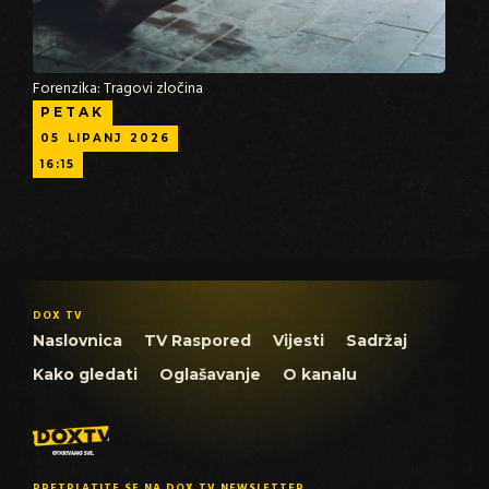
Forenzika: Tragovi zločina
PETAK
05
LIPANJ
2026
16:15
DOX TV
Naslovnica
TV Raspored
Vijesti
Sadržaj
Kako gledati
Oglašavanje
O kanalu
PRETPLATITE SE NA DOX TV NEWSLETTER