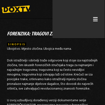
FORENZIKA: TRAGOVI ZLOČINA
SINOPSIS
Ubojstvo. Mjesto zločina. Ubojica među nama.
Dok istražitelji i obitelji traže odgovore koji stoje iza najstrašnijih
zločina, tim iskusnih forenzičkih stručnjaka traga za najmanjim i
najvažnijim tragovima; tragovima koji su često nevidljivi
mnogima, tragovima koji odvajaju laži od istine. Krećući se iza
poicijske trake, otkrivamo kako istražitelji mjesta zločina
pronalaze najmanje dijelove slagalice, što dovodi do najvećih
otkrića, sve zahvaljujući revolucionarnoj znanosti forenzike.
U ovoj uzbudljivoj dorađenoj verziji dokumentarne serije