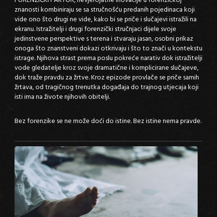
FORENZIČKI FAKTOR, nevjerojatne inovacije u forenzičkoj
znanosti kombiniraju se sa stručnošću predanih pojedinaca koji
vide ono što drugi ne vide, kako bi se priče i slučajevi istražili na
ekranu. Istražitelji i drugi forenzički stručnjaci dijele svoje
jedinstvene perspektive s terena i stvaraju jasan, osobni prikaz
onoga što znanstveni dokazi otkrivaju i što to znači u kontekstu
istrage. Njihova strast prema poslu pokreće narativ dok istražitelji
vode gledatelje kroz svoje dramatične i komplicirane slučajeve,
dok traže pravdu za žrtve. Kroz epizode provlače se priče samih
žrtava, od tragičnog trenutka događaja do trajnog utjecaja koji
isti ima na živote njihovih obitelji.
Bez forenzike se ne može doći do istine. Bez istine nema pravde.