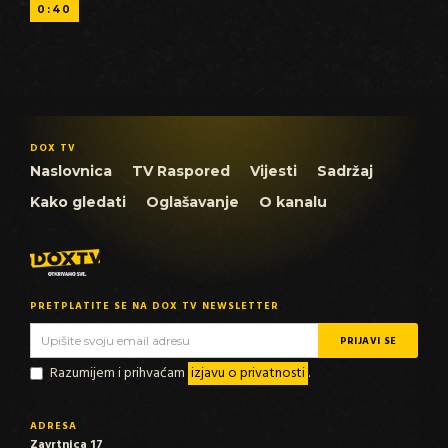
0:40
DOX TV
Naslovnica
TV Raspored
Vijesti
Sadržaj
Kako gledati
Oglašavanje
O kanalu
PRETPLATITE SE NA DOX TV NEWSLETTER
Razumijem i prihvaćam
izjavu o privatnosti
.
ADRESA
Zavrtnica 17