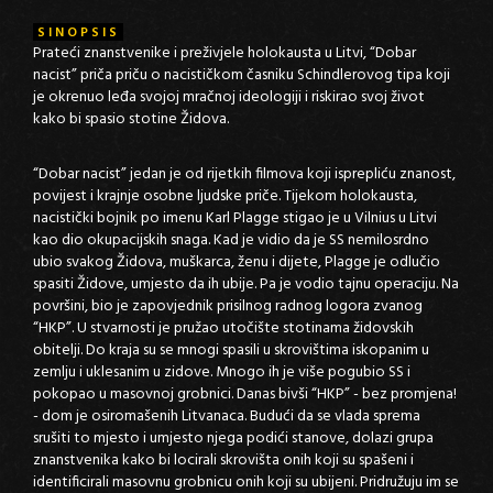
SINOPSIS
Prateći znanstvenike i preživjele holokausta u Litvi, “Dobar
nacist” priča priču o nacističkom časniku Schindlerovog tipa koji
je okrenuo leđa svojoj mračnoj ideologiji i riskirao svoj život
kako bi spasio stotine Židova.
“Dobar nacist” jedan je od rijetkih filmova koji isprepliću znanost,
povijest i krajnje osobne ljudske priče. Tijekom holokausta,
nacistički bojnik po imenu Karl Plagge stigao je u Vilnius u Litvi
kao dio okupacijskih snaga. Kad je vidio da je SS nemilosrdno
ubio svakog Židova, muškarca, ženu i dijete, Plagge je odlučio
spasiti Židove, umjesto da ih ubije. Pa je vodio tajnu operaciju. Na
površini, bio je zapovjednik prisilnog radnog logora zvanog
“HKP”. U stvarnosti je pružao utočište stotinama židovskih
obitelji. Do kraja su se mnogi spasili u skrovištima iskopanim u
zemlju i uklesanim u zidove. Mnogo ih je više pogubio SS i
pokopao u masovnoj grobnici. Danas bivši “HKP” - bez promjena!
- dom je osiromašenih Litvanaca. Budući da se vlada sprema
srušiti to mjesto i umjesto njega podići stanove, dolazi grupa
znanstvenika kako bi locirali skrovišta onih koji su spašeni i
identificirali masovnu grobnicu onih koji su ubijeni. Pridružuju im se