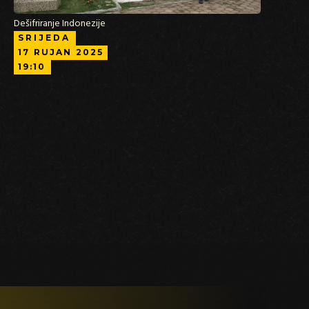
Dešifriranje Indonezije
SRIJEDA
17
RUJAN
2025
19:10