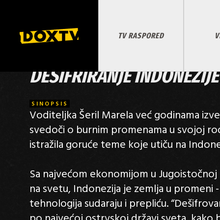
TV RASPORED
V
DEŠIFRIRANJE INDONEZIJE
SINOPSIS
Voditeljka Šeril Marela već godinama izveš
svedoči o burnim promenama u svojoj rodn
istražila goruće teme koje utiču na Indone
Sa najvećom ekonomijom u Jugoistočnoj Azi
na svetu, Indonezija je zemlja u promeni - 
tehnologija sudaraju i prepliću. “Dešifrov
po najvećoj ostrvskoj državi sveta, kako bi 