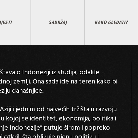
IJESTI
SADRŽAJ
KAKO GLEDATI?
tava o Indoneziji iz studija, odakle
oj zemlji. Ona sada ide na teren kako bi
ziju današnjice.
ji i jednim od najvećih tržišta u razvoju
u kojoj se identitet, ekonomija, politika i
anje Indonezije” putuje širom i popreko
otkrili šta oblikuje njenu politiku i