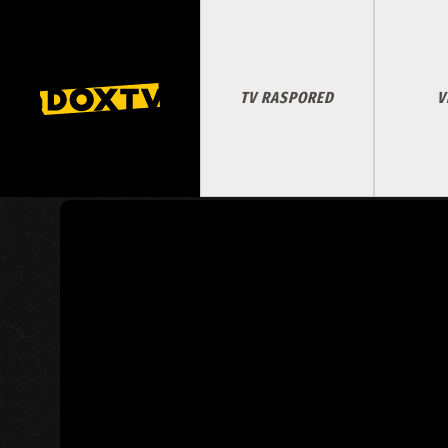
TV RASPORED
V
DANI KADA JE SVIJET STAO