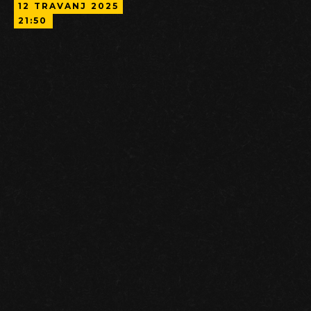
12
TRAVANJ
2025
21:50