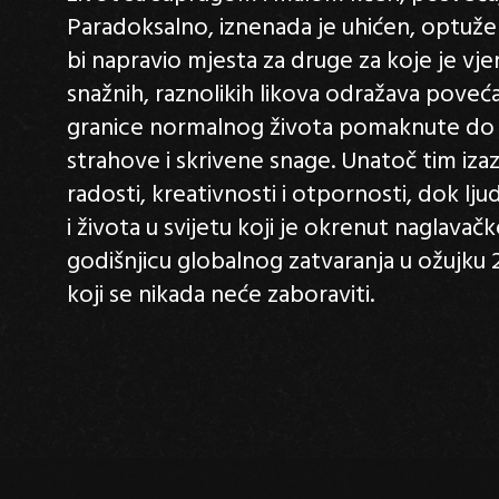
Paradoksalno, iznenada je uhićen, optuže
bi napravio mjesta za druge za koje je vj
snažnih, raznolikih likova odražava povećan
granice normalnog života pomaknute do kr
strahove i skrivene snage. Unatoč tim iza
radosti, kreativnosti i otpornosti, dok lj
i života u svijetu koji je okrenut naglavačk
godišnjicu globalnog zatvaranja u ožujku 20
koji se nikada neće zaboraviti.