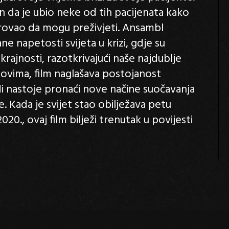
n da je ubio neke od tih pacijenata kako
erovao da mogu preživjeti. Ansambl
e napetosti svijeta u krizi, gdje su
ajnosti, razotkrivajući naše najdublje
zovima, film naglašava postojanost
udi nastoje pronaći nove načine suočavanja
e. Kada je svijet stao obilježava petu
20., ovaj film bilježi trenutak u povijesti