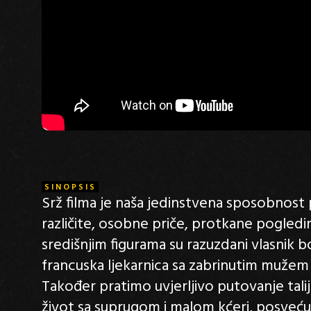
SINOPSIS
Srž filma je naša jedinstvena sposobnost pr
različite, osobne priče, protkane pogledim
središnjim figurama su razuzdani vlasnik bor
francuska ljekarnica sa zabrinutim muže
Također pratimo uvjerljivo putovanje talija
život sa suprugom i malom kćeri, posvećuju