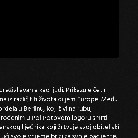
eživljavanja kao ljudi. Prikazuje četiri
a iz različitih života diljem Europe. Među
dela u Berlinu, koji živi na rubu, i
m rođenim u Pol Potovom logoru smrti.
nskog liječnika koji žrtvuje svoj obiteljski
ći svoje vrijeme brizi za svoje pacijente.