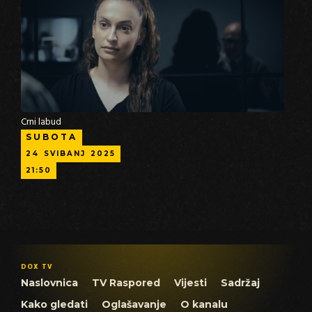
Crni labud
SUBOTA
24
SVIBANJ
2025
21:50
DOX TV
Naslovnica
TV Raspored
Vijesti
Sadržaj
Kako gledati
Oglašavanje
O kanalu