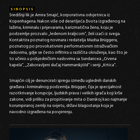
SINOPSIS
Središnji lik je Amira Smajić, korporativna odvjetnica iz
Kopenhagena. Nakon više od desetljeća života izgrađenog na
lažima, kriminalu i prijevarama, karizmatična žena, koju je
podzemlje prozvalo „ledenom kraljicom“, želi izaći iz svega.
Kontaktira poznatog novinara i redatelja Madsa Brüggera,
poznatog po provokativnim performativnim istraživačkim
radovima, gdje se često infiltrira u različita okruženja, kao što je
to učinio u pobjedničkim naslovima sa Sundancea „Crvena
kapela“, „Zaboravljeni slučaj Hammarskjöld“ i seriji „Krtica“.
Smajićin cilj je denuncirati spregu između uglednih danskih
građana i kriminalnog podzemlja. Brügger, čija je specijalnost
razotkrivanje korupcije, ljudskih prava i velikih igrača koji krše
zakone, vidi priliku za propitivanje mita o Danskoj kao najmanje
korumpiranoj zemlji na svijetu, državi blagostanja koja je
navodno izgrađena na povjerenju.