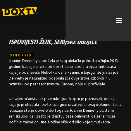
ISPOVIJESTI ŽENE, SERIJSKE UBOJICE
SINOPSIS
Joanne Dennehy započela je svoj ubilački pohod u ožujku 2013.
godine kada je u roku od deset dana izbola trojicu muškaraca
koje je poznavala. Nekoliko dana kasnije, u bijegu i željna za još,
Dennehy je nasumično odabrala još dvije žrtve, izbovši ih u
razmaku od petnaest minuta. Čudom, obje su preživjele.
Uz svjedočanstva iz prve ruke ljudi koji su je poznavali, policije
koja ju je uhvatila i bivše kolegice iz zatvora, ovaj dokumentarac
istražuje što je dovelo do toga da Joanne Dennehy postane
serijski ubojica i zašto je društvu teže prihvatiti da žena može
počiniti takve gnusne zločine više od bilo kojeg muškarca.