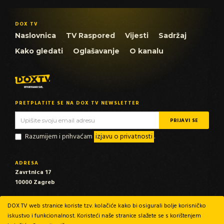
DOX TV
Naslovnica
TV Raspored
Vijesti
Sadržaj
Kako gledati
Oglašavanje
O kanalu
PRETPLATITE SE NA DOX TV NEWSLETTER
Razumijem i prihvaćam
izjavu o privatnosti
.
ADRESA
Zavrtnica 17
10000 Zagreb
EMAIL
DOX TV web stranice koriste tzv. kolačiće kako bi osigurali bolje korisničko
info@dox-tv.com
iskustvo i funkcionalnost. Koristeći naše stranice slažete se s korištenjem
marketing@dox-tv.com