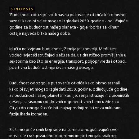
SINOPSIS
'Budućnost odozgo' vodi nas na putovanje otkrića kako bismo
saznali kako bi svijet mogao izgledati 2050. godine - odlučujuće
godine za budućnost našeg planeta - gdje "borba za klimu"
ostaje najveća bitka našeg doba.
Idući u neizvjesnu budućnost, Zemlja je u nevolji. Međutim,
vodeći svjetski stručnjaci slažu se da, uz drastično promišljanje u
sektorima kao što su energija, transport, poljoprivreda i otpad,
pozitivna budućnost nije izvan našeg dosega.
Budućnost odozgo je putovanje otkrića kako bismo saznali
kako bi svijet mogao izgledati 2050. godine, odlučujuće godine
za budućnost našeg planeta i kasnije. Serija istražuje niz pionirskih
rješenja u rasponu od drevnih regenerativnih farmi u Mexico
Cityju do onoga što će biti najnapredniji reaktor za nuklearnu
fuziju ikada izgrađen.
Slušamo priče onih koji rade na terenu omogućavajući ove
inovacije i razgovaramo o ogromnom potencijalu svakog