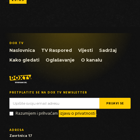
DOX TV
Naslovnica
TV Raspored
Vijesti
Sadržaj
Kako gledati
Oglašavanje
O kanalu
PRETPLATITE SE NA DOX TV NEWSLETTER
Razumijem i prihvaćam
izjavu o privatnosti
.
ADRESA
Zavrtnica 17