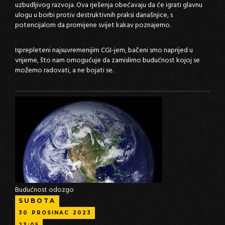
uzbudljivog razvoja. Ova rješenja obećavaju da će igrati glavnu
ulogu u borbi protiv destruktivnih praksi današnjice, s
potencijalom da promijene svijet kakav poznajemo.
Isprepleteni najsuvremenijim CGI-jem, bačeni smo naprijed u
vrijeme, što nam omogućuje da zamislimo budućnost kojoj se
možemo radovati, a ne bojati se.
Budućnost odozgo
SUBOTA
30
PROSINAC
2023
23:05