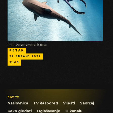
Bitka za spas morskih pasa
PETAK
22
SRPANJ
2022
21:00
DOX TV
Naslovnica
TV Raspored
Vijesti
Sadržaj
Kako gledati
Oglašavanje
O kanalu