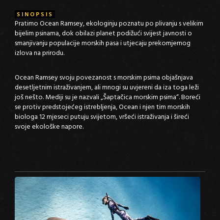
SINOPSIS
Pratimo Ocean Ramsey, ekologinju poznatu po plivanju s velikim
bijelim psinama, dok obilazi planet podižući svijest javnosti o
smanjivanju populacije morskih pasa i utjecaju prekomjernog
izlova na prirodu.
Ocean Ramsey svoju povezanost s morskim psima objašnjava
desetljetnim istraživanjem, ali mnogi su uvjereni da iza toga leži
još nešto. Mediji su je nazvali „Šaptačica morskim psima“. Boreći
se protiv predstojećeg istrebljenja, Ocean i njen tim morskih
biologa 12 mjeseci putuju svijetom, vršeći istraživanja i šireći
svoje ekološke napore.