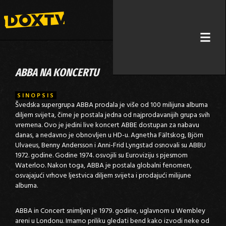
ABBA NA KONCERTU
SINOPSIS
Švedska supergrupa ABBA prodala je više od 100 milijuna albuma
diljem svijeta, čime je postala jedna od najprodavanijih grupa svih
vremena. Ovo je jedini live koncert ABBE dostupan za nabavu
danas, a nedavno je obnovljen u HD-u. Agnetha Fältskog, Björn
Ulvaeus, Benny Andersson i Anni-Frid Lyngstad osnovali su ABBU
1972. godine. Godine 1974. osvojili su Euroviziju s pjesmom
Waterloo. Nakon toga, ABBA je postala globalni fenomen,
osvajajući vrhove ljestvica diljem svijeta i prodajući milijune
albuma.
ABBA in Concert snimljen je 1979. godine, uglavnom u Wembley
areni u Londonu. Imamo priliku gledati bend kako izvodi neke od