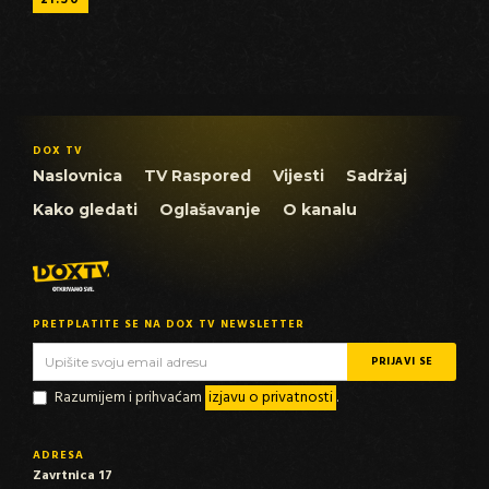
DOX TV
Naslovnica
TV Raspored
Vijesti
Sadržaj
Kako gledati
Oglašavanje
O kanalu
PRETPLATITE SE NA DOX TV NEWSLETTER
Razumijem i prihvaćam
izjavu o privatnosti
.
ADRESA
Zavrtnica 17