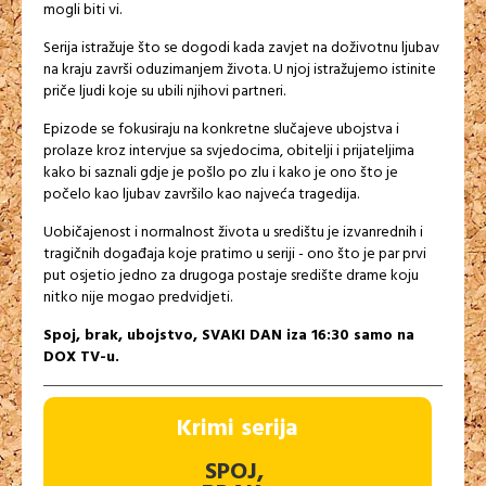
mogli biti vi.
Serija istražuje što se dogodi kada zavjet na doživotnu ljubav
na kraju završi oduzimanjem života. U njoj istražujemo istinite
priče ljudi koje su ubili njihovi partneri.
Epizode se fokusiraju na konkretne slučajeve ubojstva i
prolaze kroz intervjue sa svjedocima, obitelji i prijateljima
kako bi saznali gdje je pošlo po zlu i kako je ono što je
počelo kao ljubav završilo kao najveća tragedija.
Uobičajenost i normalnost života u središtu je izvanrednih i
tragičnih događaja koje pratimo u seriji - ono što je par prvi
put osjetio jedno za drugoga postaje središte drame koju
nitko nije mogao predvidjeti.
Spoj, brak, ubojstvo, SVAKI DAN iza 16:30 samo na
DOX TV-u.
Krimi serija
SPOJ,