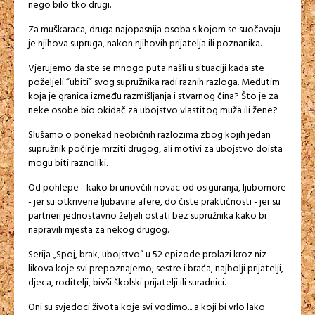
nego bilo tko drugi.
Za muškaraca, druga najopasnija osoba s kojom se suočavaju
je njihova supruga, nakon njihovih prijatelja ili poznanika.
Vjerujemo da ste se mnogo puta našli u situaciji kada ste
poželjeli “ubiti” svog supružnika radi raznih razloga. Međutim
koja je granica između razmišljanja i stvarnog čina? Što je za
neke osobe bio okidač za ubojstvo vlastitog muža ili žene?
Slušamo o ponekad neobičnih razlozima zbog kojih jedan
supružnik počinje mrziti drugog, ali motivi za ubojstvo doista
mogu biti raznoliki.
Od pohlepe - kako bi unovčili novac od osiguranja, ljubomore
- jer su otkrivene ljubavne afere, do čiste praktičnosti - jer su
partneri jednostavno željeli ostati bez supružnika kako bi
napravili mjesta za nekog drugog.
Serija „Spoj, brak, ubojstvo“ u 52 epizode prolazi kroz niz
likova koje svi prepoznajemo; sestre i braća, najbolji prijatelji,
djeca, roditelji, bivši školski prijatelji ili suradnici.
Oni su svjedoci života koje svi vodimo... a koji bi vrlo lako