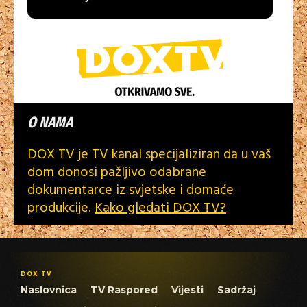
O NAMA
DOX TV je TV kanal specijaliziran da u vaš
dom donosi pažljivo odabrane
dokumentarce iz svjetske i domaće
produkcije.
Kako gledati DOX TV?
DOX TV
Naslovnica
TV Raspored
Vijesti
Sadržaj