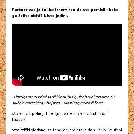
Partner vas je toliko iznervirao da ste pomislili kako
ga želite ubiti? Niste jedini.
U intrigantnoj krimi seriji “Spoj, brak, ubojstvo” pratimo 52
slučaja najčešćeg ubojstva – vlastitog muža ili žene.
Možemo li poludjeti od ljubavi? A možemo li ubiti radi
ljubavi?
Statistički gledano, za žene je vjerojatnije da su ih ubili muževi