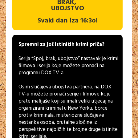
BRAK,
UBOJSTVO
Svaki dan iza 16:3o!
Spremni za još istinitih krimi priča?
Serija “Spoj, brak, ubojstvo” nastavak je krimi
filmova i serija koje možete pronaći na
programu DOX TV-a.
Osim slučajeva ubojstva partnera, na DOX
TV-u možete pronaći serije i filmove koje
prate mafijaše koji su imali veliki utjecaj na
organizirani kriminal u New Yorku, borce
protiv kriminala, misteriozne slučajeve
nestanka osoba, brutalne zločine iz
perspektive najbližih te brojne druge istinite
krimi serijale.